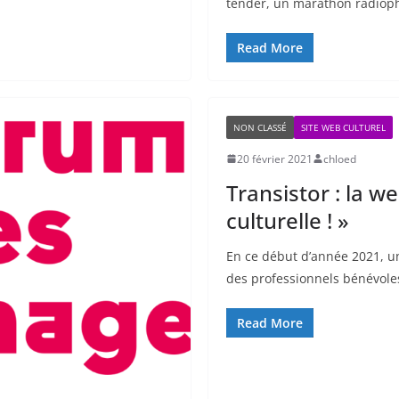
tender, un marathon radiop
Read More
NON CLASSÉ
SITE WEB CULTUREL
20 février 2021
chloed
Transistor : la w
culturelle ! »
En ce début d’année 2021, un
des professionnels bénévole
Read More