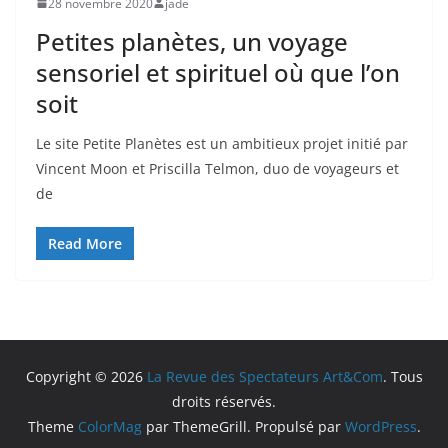
28 novembre 2020
jade
Petites planètes, un voyage
sensoriel et spirituel où que l’on
soit
Le site Petite Planètes est un ambitieux projet initié par
Vincent Moon et Priscilla Telmon, duo de voyageurs et
de
Read More
Copyright © 2026
La Revue des Spectateurs Art&Com
. Tous
droits réservés.
Theme
ColorMag
par ThemeGrill. Propulsé par
WordPress
.