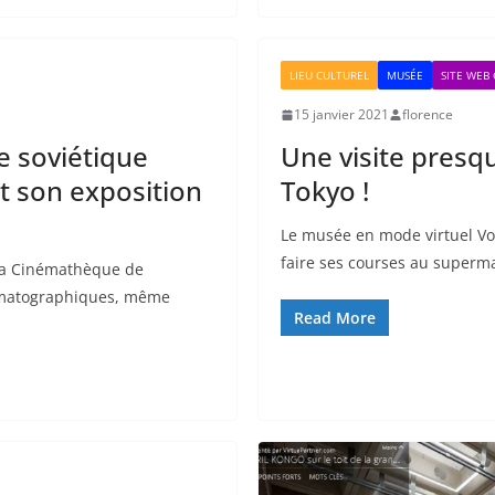
LIEU CULTUREL
MUSÉE
SITE WEB
15 janvier 2021
florence
e soviétique
Une visite pres
t son exposition
Tokyo !
Le musée en mode virtuel Vo
faire ses courses au superma
La Cinémathèque de
ématographiques, même
Read More