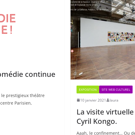
comédie continue
EXPOSITION
SITE WEB CULTUREL
le prestigieux théâtre
10 janvier 2021
laura
centre Parisien,
La visite virtuell
Cyril Kongo.
Aaah, le confinement… Ou dev