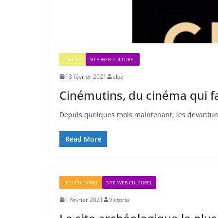
CINÉMA
SITE WEB CULTUREL
13 février 2021
elsa
Cinémutins, du cinéma qui fa
Depuis quelques mois maintenant, les devantures
Read More
LIEU CULTUREL
SITE WEB CULTUREL
1 février 2021
Victoria