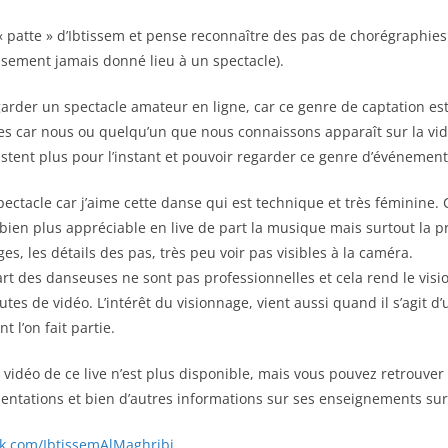
 « patte » d’Ibtissem et pense reconnaître des pas de chorégraphies
sement jamais donné lieu à un spectacle).
arder un spectacle amateur en ligne, car ce genre de captation es
s car nous ou quelqu’un que nous connaissons apparaît sur la vid
istent plus pour l’instant et pouvoir regarder ce genre d’événement 
spectacle car j’aime cette danse qui est technique et très féminine.
 bien plus appréciable en live de part la musique mais surtout la p
ges, les détails des pas, très peu voir pas visibles à la caméra.
t des danseuses ne sont pas professionnelles et cela rend le vis
utes de vidéo. L’intérêt du visionnage, vient aussi quand il s’agit d
t l’on fait partie.
idéo de ce live n’est plus disponible, mais vous pouvez retrouver 
entations et bien d’autres informations sur ses enseignements sur
k.com/IbtissemAlMaghribi