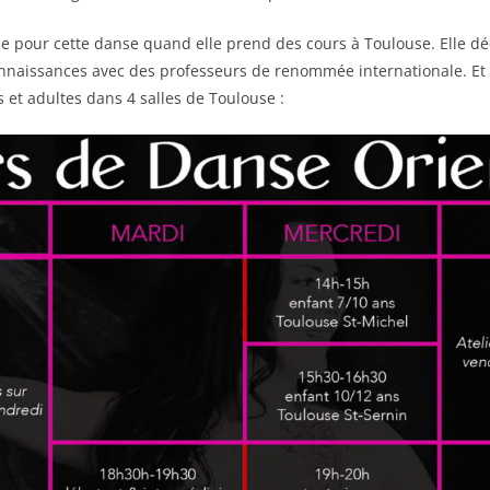
e pour cette danse quand elle prend des cours à Toulouse. Elle dé
nnaissances avec des professeurs de renommée internationale. Et 
 et adultes dans 4 salles de Toulouse :