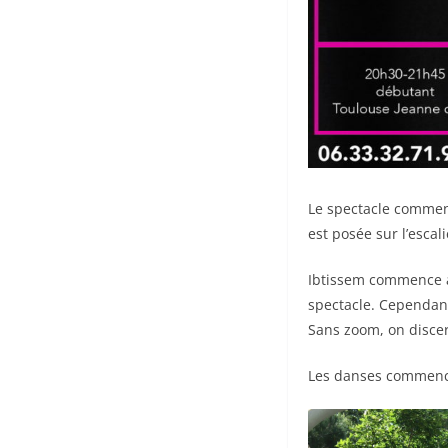
Le spectacle commenc
est posée sur l’escal
Ibtissem commence à
spectacle. Cependant
Sans zoom, on discer
Les danses commencen