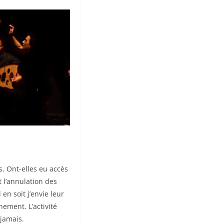
. Ont-elles eu accès
t l’annulation des
en soit j’envie leur
ement. L’activité
 jamais.