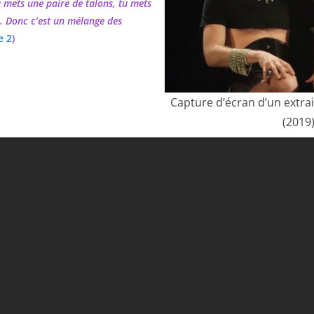
mets une paire de talons, tu mets
. Donc c’est un mélange des
e 2
)
Capture d’écran d’un extra
(2019