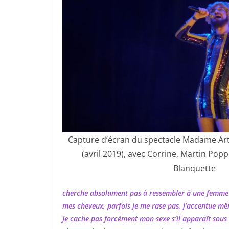
Capture d’écran du spectacle Madame Ar
(avril 2019), avec Corrine, Martin Pop
Blanquette
cherche absolument pas à ressembler à une femme
mes cheveux, parfois je me rase pas, j’accentue mêm
Je cache pas forcément mon sexe s’il apparaît sous