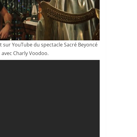
it sur YouTube du spectacle Sacré Beyoncé
) avec Charly Voodoo.