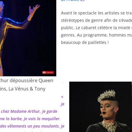
Avant le spectacle les artistes se t
stéréotypes de genre afin de s’évade
public. Le cabaret célèbre la mixité e
genres. Au programme, hommes maq
beaucoup de paillettes !
thur dépoussière Queen
*
pins, La Vénus & Tony
«
Je
 chez Madame Arthur, je garde
e la barbe, je vais la maquiller.
 des vêtements un peu moulants. Je