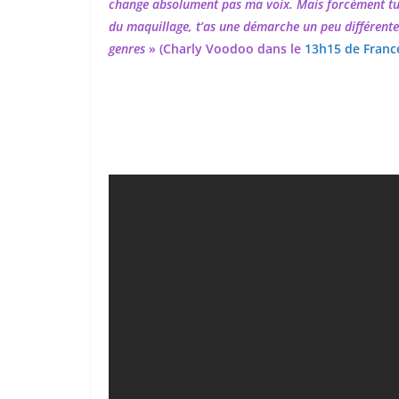
change absolument pas ma voix. Mais forcément tu 
du maquillage, t’as une démarche un peu différente
genres
» (Charly Voodoo dans le
13h15 de Franc