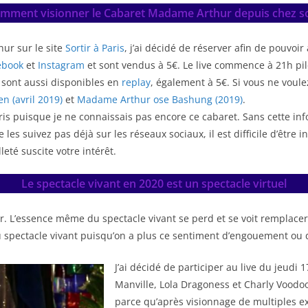
mment visionner le Cabaret Madame Arthur depuis chez so
ur sur le site
Sortir à Paris
,
j’ai décidé de réserver afin de pouvoir 
ebook
et
Instagram
et sont vendus à 5€. Le live commence à 21h pil
s sont aussi disponibles en
replay
, également à 5€. Si vous ne voul
 (avril 2019)
et
Madame Arthur ose Bashung (2019)
.
Paris puisque je ne connaissais pas encore ce cabaret. Sans cette in
es suivez pas déjà sur les réseaux sociaux, il est difficile d’être i
leté suscite votre intérêt.
Le spectacle vivant en 2020 est un spectacle virtuel
r. L’essence même du spectacle vivant se perd et se voit remplacer,
 du spectacle vivant puisqu’on a plus ce sentiment d’engouement ou
J’ai décidé de participer au live du jeudi 
Manville, Lola Dragoness et Charly Voodoo
parce qu’après visionnage de multiples ext