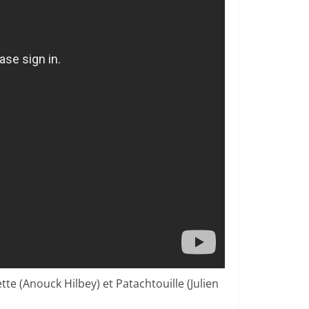
e (Anouck Hilbey) et Patachtouille (Julien