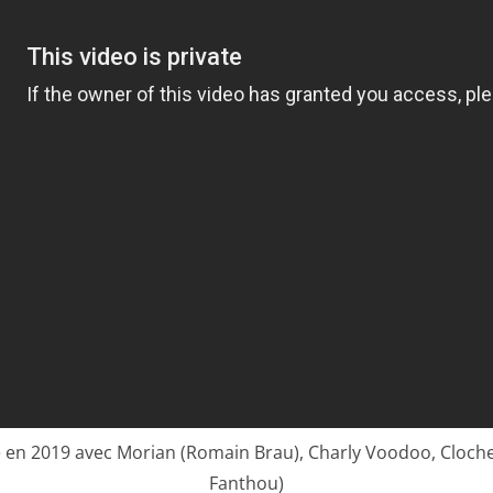
 en 2019 avec Morian (Romain Brau), Charly Voodoo, Clochett
Fanthou)