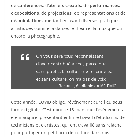
de
conférences
, d’
ateliers créatifs
, de
performances
,
d’
expositions
, de
projections
, de
représentations
et de
déambulations
, mettant en avant diverses pratiques
artistiques comme la danse, le théâtre, la musique ou
encore la photographie.
On vous sera tous reconnaissant
d’avoir contribué à ceci, parce que
sans public, la culture ne résonne pas
et sans culture, on n’a pas de voix.
Romane, étudiante en M2 EMIC
Cette année, COVID oblige, l’événement aura lieu sous
forme digitale. C’est donc le 18 mars que l’événement a
été inauguré, présentant enfin le travail d’étudiants, de
techniciens et d’artistes, qui ont travaillé sans relâche
pour partager un petit brin de culture dans nos