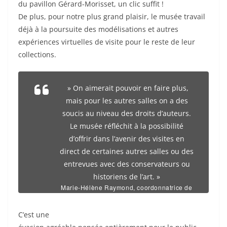
du pavillon Gérard-Morisset, un clic suffit !
De plus, pour notre plus grand plaisir, le musée travail
déjà à la poursuite des modélisations et autres
expériences virtuelles de visite pour le reste de leur
collections.
» On aimerait pouvoir en faire plus,
mais pour les autres salles on a des
soucis au niveau des droits d’auteurs.
Le musée réfléchit à la possibilité
d’offrir dans l’avenir des visites en
direct de certaines autres salles ou des
entrevues avec des conservateurs ou
historiens de l’art. »
Marie-Hélène Raymond, coordonnatrice de
la stratégie numérique au Musée national
des beaux-arts du Québec.
C’est une