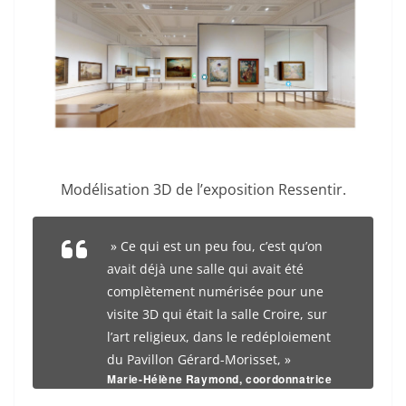
Modélisation 3D de l’exposition Ressentir.
» Ce qui est un peu fou, c’est qu’on
avait déjà une salle qui avait été
complètement numérisée pour une
visite 3D qui était la salle
Croire
, sur
l’art religieux, dans le redéploiement
du Pavillon Gérard-Morisset, »
Marie-Hélène Raymond, coordonnatrice
de la stratégie numérique au Musée