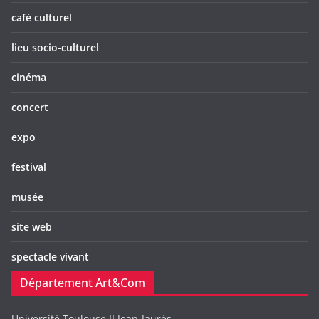
café culturel
lieu socio-culturel
cinéma
concert
expo
festival
musée
site web
spectacle vivant
Département Art&Com
Université Toulouse II Jean-Jaurès