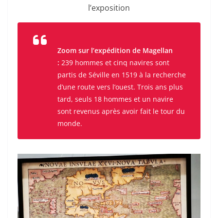
l’exposition
Zoom sur l’expédition de Magellan
:
239 hommes et cinq navires sont
partis de Séville en 1519 à la recherche
d’une route vers l’ouest. Trois ans plus
tard, seuls 18 hommes et un navire
sont revenus après avoir fait le tour du
monde.